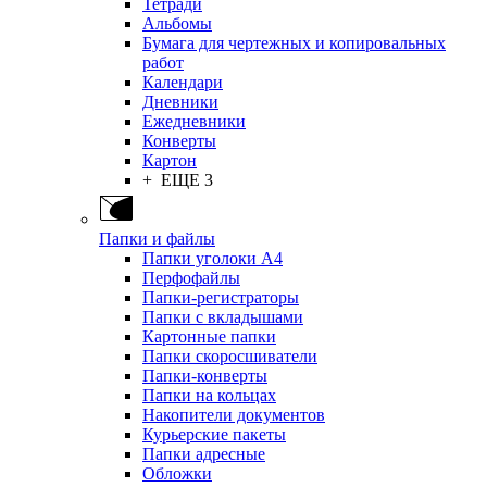
Тетради
Альбомы
Бумага для чертежных и копировальных
работ
Календари
Дневники
Ежедневники
Конверты
Картон
+ ЕЩЕ 3
Папки и файлы
Папки уголоки А4
Перфофайлы
Папки-регистраторы
Папки с вкладышами
Картонные папки
Папки скоросшиватели
Папки-конверты
Папки на кольцах
Накопители документов
Курьерские пакеты
Папки адресные
Обложки