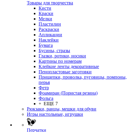
Товары для творчества
Кисти
Краски
Мелки
Пластилин
Раскраски
Апликации
Наклейки
Бумага
Бусины, стразы
Глазки, ротики, носики
Картины по номерам
Клейкие ленты декоративные
Пенопластовые заготовки
Прищепки, проволка, пуговицы, помпоны,
перья
Фетр
Фоамиран (Пористая резина)
Фольга
+ ЕЩЕ 7
Рюкзаки, ранцы, мешки для обуви
Игры настольные, игрушки
Перчатки