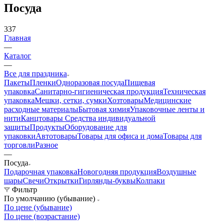
Посуда
337
Главная
—
Каталог
—
Все для праздника
Пакеты
Пленки
Одноразовая посуда
Пищевая
упаковка
Санитарно-гигиеническая продукция
Техническая
упаковка
Мешки, сетки, сумки
Хозтовары
Медицинские
расходные материалы
Бытовая химия
Упаковочные ленты и
нити
Канцтовары
Средства индивидуальной
защиты
Продукты
Оборудование для
упаковки
Автотовары
Товары для офиса и дома
Товары для
торговли
Разное
—
Посуда
Подарочная упаковка
Новогодняя продукция
Воздушные
шары
Свечи
Открытки
Гирлянды-буквы
Колпаки
Фильтр
По умолчанию (убывание)
По цене (убывание)
По цене (возрастание)