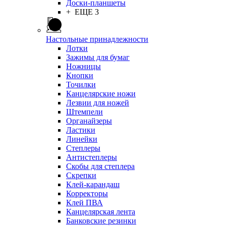
Доски-планшеты
+ ЕЩЕ 3
Настольные принадлежности
Лотки
Зажимы для бумаг
Ножницы
Кнопки
Точилки
Канцелярские ножи
Лезвии для ножей
Штемпели
Органайзеры
Ластики
Линейки
Степлеры
Антистеплеры
Скобы для степлера
Скрепки
Клей-карандаш
Корректоры
Клей ПВА
Канцелярская лента
Банковские резинки