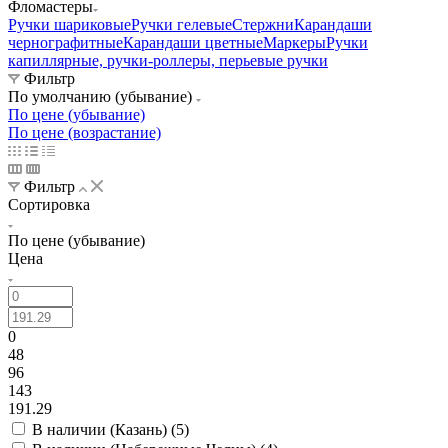
Фломастеры
Ручки шариковые
Ручки гелевые
Стержни
Карандаши
чернографитные
Карандаши цветные
Маркеры
Ручки
капиллярные, ручки-роллеры, перьевые ручки
Фильтр
По умолчанию (убывание)
По цене (убывание)
По цене (возрастание)
Фильтр
Сортировка
По цене (убывание)
Цена
0
48
96
143
191.29
В наличии (Казань) (
5
)