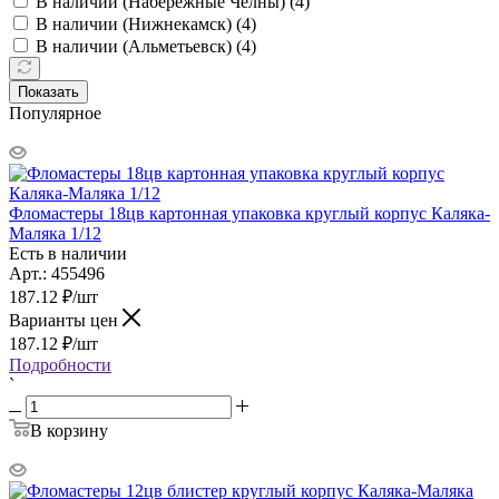
В наличии (Набережные Челны) (
4
)
В наличии (Нижнекамск) (
4
)
В наличии (Альметьевск) (
4
)
Показать
Популярное
Фломастеры 18цв картонная упаковка круглый корпус Каляка-
Маляка 1/12
Есть в наличии
Арт.: 455496
187.12
₽
/шт
Варианты цен
187.12
₽
/шт
Подробности
`
В корзину