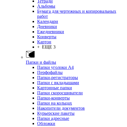
Тетради
Альбомы
Бумага для чертежных и копировальных
работ
Календари
Дневники
Ежедневники
Конверты
Картон
+ ЕЩЕ 3
Папки и файлы
Папки уголоки А4
Перфофайлы
Папки-регистраторы
Папки с вкладышами
Картонные папки
Папки скоросшиватели
Папки-конверты
Папки на кольцах
Накопители документов
Курьерские пакеты
Папки адресные
Обложки