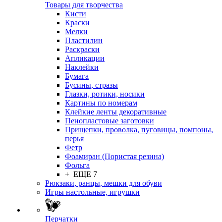
Товары для творчества
Кисти
Краски
Мелки
Пластилин
Раскраски
Апликации
Наклейки
Бумага
Бусины, стразы
Глазки, ротики, носики
Картины по номерам
Клейкие ленты декоративные
Пенопластовые заготовки
Прищепки, проволка, пуговицы, помпоны,
перья
Фетр
Фоамиран (Пористая резина)
Фольга
+ ЕЩЕ 7
Рюкзаки, ранцы, мешки для обуви
Игры настольные, игрушки
Перчатки