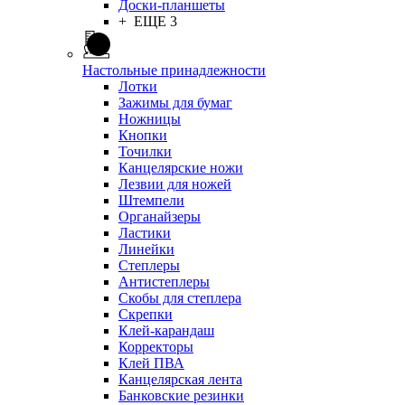
Доски-планшеты
+ ЕЩЕ 3
Настольные принадлежности
Лотки
Зажимы для бумаг
Ножницы
Кнопки
Точилки
Канцелярские ножи
Лезвии для ножей
Штемпели
Органайзеры
Ластики
Линейки
Степлеры
Антистеплеры
Скобы для степлера
Скрепки
Клей-карандаш
Корректоры
Клей ПВА
Канцелярская лента
Банковские резинки