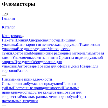
Фломастеры
120
Главная
—
Каталог
—
Канцтовары
Пакеты
Пленки
Одноразовая посуда
Пищевая
упаковка
Санитарно-гигиеническая продукция
Техническая
упаковка
Все для праздника
Мешки, сетки,
сумки
Хозтовары
Медицинские расходные материалы
Бытовая
химия
Упаковочные ленты и нити
Средства индивидуальной
защиты
Продукты
Оборудование для
упаковки
Автотовары
Товары для офиса и дома
Товары для
торговли
Разное
—
Письменные принадлежности
Сетка овощная
Бумажная продукция
Папки и
файлы
Настольные принадлежности
Школьные
принадлежности
Другие канцтовары
Товары для
творчества
Рюкзаки, ранцы, мешки для обуви
Игры
настольные, игрушки
—