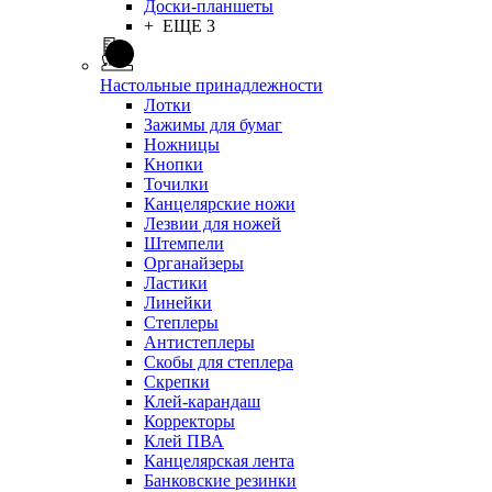
Доски-планшеты
+ ЕЩЕ 3
Настольные принадлежности
Лотки
Зажимы для бумаг
Ножницы
Кнопки
Точилки
Канцелярские ножи
Лезвии для ножей
Штемпели
Органайзеры
Ластики
Линейки
Степлеры
Антистеплеры
Скобы для степлера
Скрепки
Клей-карандаш
Корректоры
Клей ПВА
Канцелярская лента
Банковские резинки