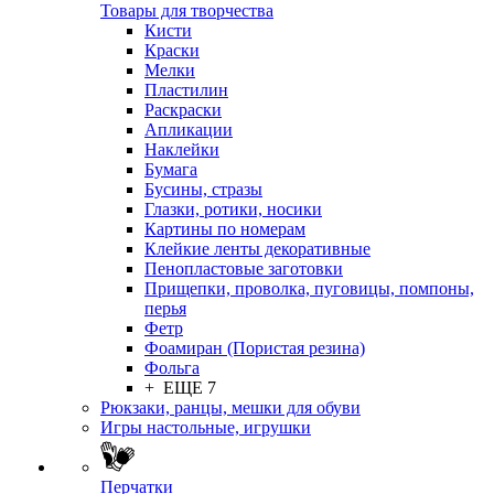
Товары для творчества
Кисти
Краски
Мелки
Пластилин
Раскраски
Апликации
Наклейки
Бумага
Бусины, стразы
Глазки, ротики, носики
Картины по номерам
Клейкие ленты декоративные
Пенопластовые заготовки
Прищепки, проволка, пуговицы, помпоны,
перья
Фетр
Фоамиран (Пористая резина)
Фольга
+ ЕЩЕ 7
Рюкзаки, ранцы, мешки для обуви
Игры настольные, игрушки
Перчатки