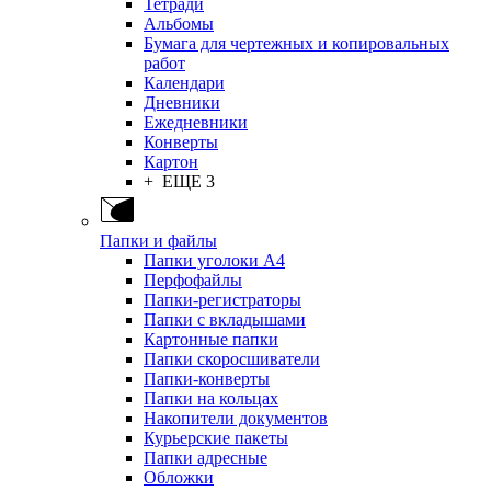
Тетради
Альбомы
Бумага для чертежных и копировальных
работ
Календари
Дневники
Ежедневники
Конверты
Картон
+ ЕЩЕ 3
Папки и файлы
Папки уголоки А4
Перфофайлы
Папки-регистраторы
Папки с вкладышами
Картонные папки
Папки скоросшиватели
Папки-конверты
Папки на кольцах
Накопители документов
Курьерские пакеты
Папки адресные
Обложки