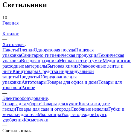
Светильники
10
Главная
—
Каталог
—
Хозтовары
Пакеты
Пленки
Одноразовая посуда
Пищевая
упаковка
Санитарно-гигиеническая продукция
Техническая
упаковка
Все для праздника
Мешки, сетки, сумки
Медицинские
расходные материалы
Бытовая химия
Упаковочные ленты и
нити
Канцтовары
Средства индивидуальной
защиты
Продукты
Оборудование для
упаковки
Автотовары
Товары для офиса и дома
Товары для
торговли
Разное
—
Электрооборудование
Товары для уборки
Товары для кухни
Клеи и жидкие
гвозди
Товары для сада и огорода
Скобяные изделия
Губки и
мочалки для тела
Мыльницы
Уход за одеждой
Грунт,
удобрения
Косметички
—
Светильники