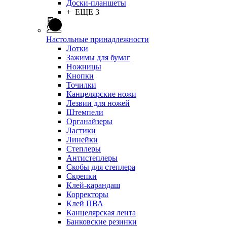
Доски-планшеты
+ ЕЩЕ 3
Настольные принадлежности
Лотки
Зажимы для бумаг
Ножницы
Кнопки
Точилки
Канцелярские ножи
Лезвии для ножей
Штемпели
Органайзеры
Ластики
Линейки
Степлеры
Антистеплеры
Скобы для степлера
Скрепки
Клей-карандаш
Корректоры
Клей ПВА
Канцелярская лента
Банковские резинки