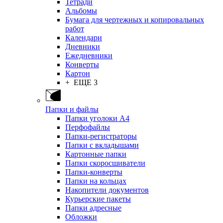
Тетради
Альбомы
Бумага для чертежных и копировальных
работ
Календари
Дневники
Ежедневники
Конверты
Картон
+ ЕЩЕ 3
Папки и файлы
Папки уголоки А4
Перфофайлы
Папки-регистраторы
Папки с вкладышами
Картонные папки
Папки скоросшиватели
Папки-конверты
Папки на кольцах
Накопители документов
Курьерские пакеты
Папки адресные
Обложки