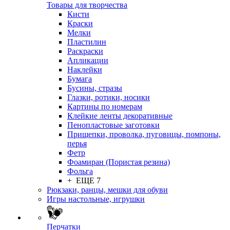
Товары для творчества
Кисти
Краски
Мелки
Пластилин
Раскраски
Апликации
Наклейки
Бумага
Бусины, стразы
Глазки, ротики, носики
Картины по номерам
Клейкие ленты декоративные
Пенопластовые заготовки
Прищепки, проволка, пуговицы, помпоны,
перья
Фетр
Фоамиран (Пористая резина)
Фольга
+ ЕЩЕ 7
Рюкзаки, ранцы, мешки для обуви
Игры настольные, игрушки
Перчатки