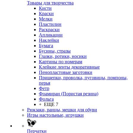
Товары для творчества
Кисти
Краски
Мелки
Пластилин
Раскраски
Апликации
Наклейки
Бумага
Бусины, стразы
Глазки, ротики, носики
Картины по номерам
Клейкие ленты декоративные
Пенопластовые заготовки
Прищепки, проволка, пуговицы, помпоны,
перья
Фетр
Фоамиран (Пористая резина)
Фольга
+ ЕЩЕ 7
Рюкзаки, ранцы, мешки для обуви
Игры настольные, игрушки
Перчатки