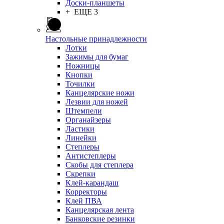
Доски-планшеты
+ ЕЩЕ 3
Настольные принадлежности
Лотки
Зажимы для бумаг
Ножницы
Кнопки
Точилки
Канцелярские ножи
Лезвии для ножей
Штемпели
Органайзеры
Ластики
Линейки
Степлеры
Антистеплеры
Скобы для степлера
Скрепки
Клей-карандаш
Корректоры
Клей ПВА
Канцелярская лента
Банковские резинки