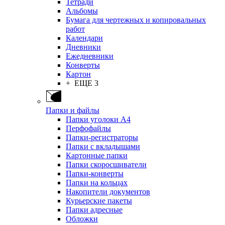
Тетради
Альбомы
Бумага для чертежных и копировальных
работ
Календари
Дневники
Ежедневники
Конверты
Картон
+ ЕЩЕ 3
Папки и файлы
Папки уголоки А4
Перфофайлы
Папки-регистраторы
Папки с вкладышами
Картонные папки
Папки скоросшиватели
Папки-конверты
Папки на кольцах
Накопители документов
Курьерские пакеты
Папки адресные
Обложки