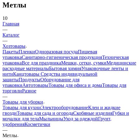
Метлы
10
Главная
—
Каталог
—
Хозтовары
Пакеты
Пленки
Одноразовая посуда
Пищевая
упаковка
Санитарно-гигиеническая продукция
Техническая
упаковка
Все для праздника
Мешки, сетки, сумки
Медицинские
расходные материалы
Бытовая химия
Упаковочные ленты и
нити
Канцтовары
Средства индивидуальной
защиты
Продукты
Оборудование для
упаковки
Автотовары
Товары для офиса и дома
Товары для
торговли
Разное
—
Товары для уборки
Товары для кухни
Электрооборудование
Клеи и жидкие
гвозди
Товары для сада и огорода
Скобяные изделия
Губки и
мочалки для тела
Мыльницы
Уход за одеждой
Грунт,
удобрения
Косметички
—
Метлы