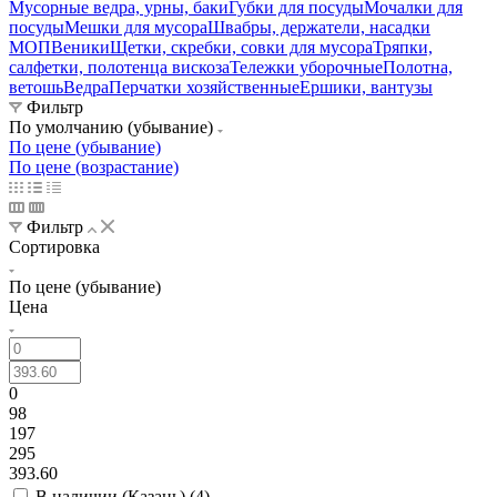
Мусорные ведра, урны, баки
Губки для посуды
Мочалки для
посуды
Мешки для мусора
Швабры, держатели, насадки
МОП
Веники
Щетки, скребки, совки для мусора
Тряпки,
салфетки, полотенца вискоза
Тележки уборочные
Полотна,
ветошь
Ведра
Перчатки хозяйственные
Ершики, вантузы
Фильтр
По умолчанию (убывание)
По цене (убывание)
По цене (возрастание)
Фильтр
Сортировка
По цене (убывание)
Цена
0
98
197
295
393.60
В наличии (Казань) (
4
)