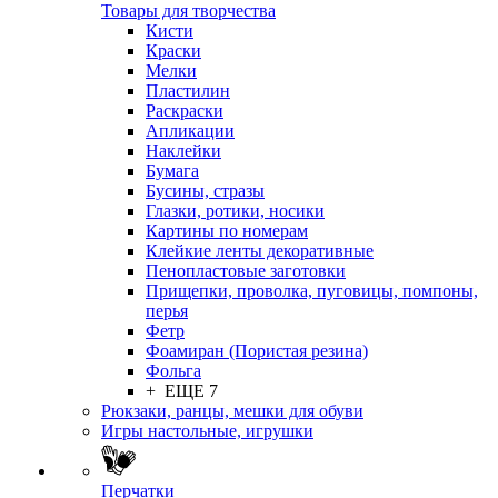
Товары для творчества
Кисти
Краски
Мелки
Пластилин
Раскраски
Апликации
Наклейки
Бумага
Бусины, стразы
Глазки, ротики, носики
Картины по номерам
Клейкие ленты декоративные
Пенопластовые заготовки
Прищепки, проволка, пуговицы, помпоны,
перья
Фетр
Фоамиран (Пористая резина)
Фольга
+ ЕЩЕ 7
Рюкзаки, ранцы, мешки для обуви
Игры настольные, игрушки
Перчатки