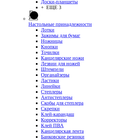
Доски-планшеты
+ ЕЩЕ 3
Настольные принадлежности
Лотки
Зажимы для бумаг
Ножницы
Кнопки
Точилки
Канцелярские ножи
Лезвии для ножей
Штемпели
Органайзеры
Ластики
Линейки
Степлеры
Антистеплеры
Скобы для степлера
Скрепки
Клей-карандаш
Корректоры
Клей ПВА
Канцелярская лента
Банковские резинки