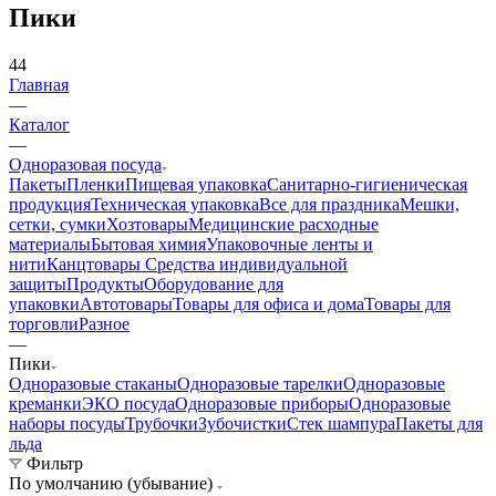
Пики
44
Главная
—
Каталог
—
Одноразовая посуда
Пакеты
Пленки
Пищевая упаковка
Санитарно-гигиеническая
продукция
Техническая упаковка
Все для праздника
Мешки,
сетки, сумки
Хозтовары
Медицинские расходные
материалы
Бытовая химия
Упаковочные ленты и
нити
Канцтовары
Средства индивидуальной
защиты
Продукты
Оборудование для
упаковки
Автотовары
Товары для офиса и дома
Товары для
торговли
Разное
—
Пики
Одноразовые стаканы
Одноразовые тарелки
Одноразовые
креманки
ЭКО посуда
Одноразовые приборы
Одноразовые
наборы посуды
Трубочки
Зубочистки
Стек шампура
Пакеты для
льда
Фильтр
По умолчанию (убывание)