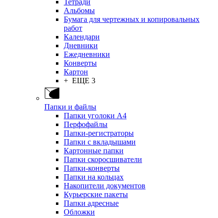
Тетради
Альбомы
Бумага для чертежных и копировальных
работ
Календари
Дневники
Ежедневники
Конверты
Картон
+ ЕЩЕ 3
Папки и файлы
Папки уголоки А4
Перфофайлы
Папки-регистраторы
Папки с вкладышами
Картонные папки
Папки скоросшиватели
Папки-конверты
Папки на кольцах
Накопители документов
Курьерские пакеты
Папки адресные
Обложки