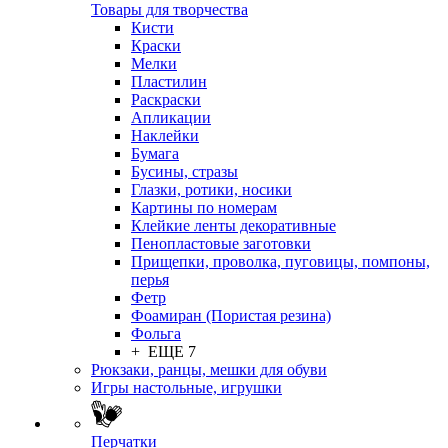
Товары для творчества
Кисти
Краски
Мелки
Пластилин
Раскраски
Апликации
Наклейки
Бумага
Бусины, стразы
Глазки, ротики, носики
Картины по номерам
Клейкие ленты декоративные
Пенопластовые заготовки
Прищепки, проволка, пуговицы, помпоны,
перья
Фетр
Фоамиран (Пористая резина)
Фольга
+ ЕЩЕ 7
Рюкзаки, ранцы, мешки для обуви
Игры настольные, игрушки
Перчатки