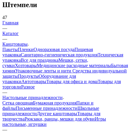
Штемпели
47
Главная
—
Каталог
—
Канцтовары
Пакеты
Пленки
Одноразовая посуда
Пищевая
упаковка
Санитарно-гигиеническая продукция
Техническая
упаковка
Все для праздника
Мешки, сетки,
сумки
Хозтовары
Медицинские расходные материалы
Бытовая
химия
Упаковочные ленты и нити
Средства индивидуальной
защиты
Продукты
Оборудование для
упаковки
Автотовары
Товары для офиса и дома
Товары для
торговли
Разное
—
Настольные принадлежности
Сетка овощная
Бумажная продукция
Папки и
файлы
Письменные принадлежности
Школьные
принадлежности
Другие канцтовары
Товары для
творчества
Рюкзаки, ранцы, мешки для обуви
Игры
настольные, игрушки
—