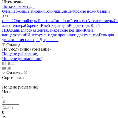
Штемпели
Лотки
Зажимы для
бумаг
Ножницы
Кнопки
Точилки
Канцелярские ножи
Лезвии
для
ножей
Органайзеры
Ластики
Линейки
Степлеры
Антистеплеры
С
для степлера
Скрепки
Клей-карандаш
Корректоры
Клей
ПВА
Канцелярская лента
Банковские резинки
Клей
канцелярский
Инструмент для прошивки документов
Гель для
увлажнения пальцев
Дыроколы
Фильтр
По умолчанию (убывание)
По цене (убывание)
По цене (возрастание)
Фильтр
Сортировка
По цене (убывание)
Цена
0
29