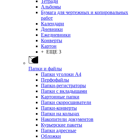
Тетради
Альбомы
Бумага для чертежных и копировальных
работ
Календари
Дневники
Ежедневники
Конверты
Картон
+ ЕЩЕ 3
Папки и файлы
Папки уголоки А4
Перфофайлы
Папки-регистраторы
Папки с вкладышами
Картонные папки
Папки скоросшиватели
Папки-конверты
Папки на кольцах
Накопители документов
Курьерские пакеты
Папки адресные
Обложки