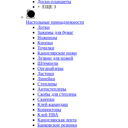
Доски-планшеты
+ ЕЩЕ 3
Настольные принадлежности
Лотки
Зажимы для бумаг
Ножницы
Кнопки
Точилки
Канцелярские ножи
Лезвии для ножей
Штемпели
Органайзеры
Ластики
Линейки
Степлеры
Антистеплеры
Скобы для степлера
Скрепки
Клей-карандаш
Корректоры
Клей ПВА
Канцелярская лента
Банковские резинки