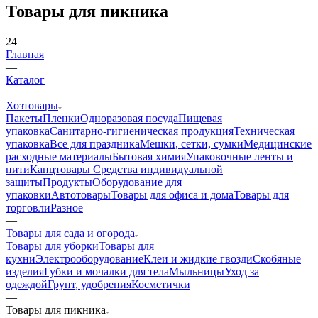
Товары для пикника
24
Главная
—
Каталог
—
Хозтовары
Пакеты
Пленки
Одноразовая посуда
Пищевая
упаковка
Санитарно-гигиеническая продукция
Техническая
упаковка
Все для праздника
Мешки, сетки, сумки
Медицинские
расходные материалы
Бытовая химия
Упаковочные ленты и
нити
Канцтовары
Средства индивидуальной
защиты
Продукты
Оборудование для
упаковки
Автотовары
Товары для офиса и дома
Товары для
торговли
Разное
—
Товары для сада и огорода
Товары для уборки
Товары для
кухни
Электрооборудование
Клеи и жидкие гвозди
Скобяные
изделия
Губки и мочалки для тела
Мыльницы
Уход за
одеждой
Грунт, удобрения
Косметички
—
Товары для пикника