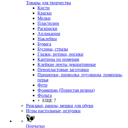
Товары для творчества
Кисти
Краски
Мелки
Пластилин
Раскраски
Апликации
Наклейки
Бумага
Бусины, стразы
Глазки, ротики, носики
Картины по номерам
Клейкие ленты декоративные
Пенопластовые заготовки
Прищепки, проволка, пуговицы, помпоны,
перья
Фетр
Фоамиран (Пористая резина)
Фольга
+ ЕЩЕ 7
Рюкзаки, ранцы, мешки для обуви
Игры настольные, игрушки
Перчатки