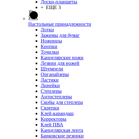
Доски-планшеты
+ ЕЩЕ 3
Настольные принадлежности
Лотки
Зажимы для бумаг
Ножницы
Кнопки
Точилки
Канцелярские ножи
Лезвии для ножей
Штемпели
Органайзеры
Ластики
Линейки
Степлеры
Антистеплеры
Скобы для степлера
Скрепки
Клей-карандаш
Корректоры
Клей ПВА
Канцелярская лента
Банковские резинки