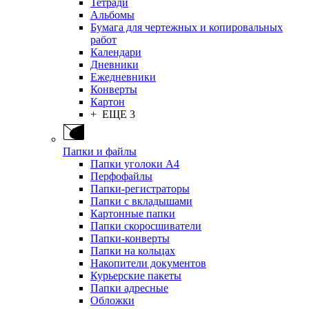
Тетради
Альбомы
Бумага для чертежных и копировальных
работ
Календари
Дневники
Ежедневники
Конверты
Картон
+ ЕЩЕ 3
Папки и файлы
Папки уголоки А4
Перфофайлы
Папки-регистраторы
Папки с вкладышами
Картонные папки
Папки скоросшиватели
Папки-конверты
Папки на кольцах
Накопители документов
Курьерские пакеты
Папки адресные
Обложки