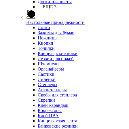
Доски-планшеты
+ ЕЩЕ 3
Настольные принадлежности
Лотки
Зажимы для бумаг
Ножницы
Кнопки
Точилки
Канцелярские ножи
Лезвии для ножей
Штемпели
Органайзеры
Ластики
Линейки
Степлеры
Антистеплеры
Скобы для степлера
Скрепки
Клей-карандаш
Корректоры
Клей ПВА
Канцелярская лента
Банковские резинки