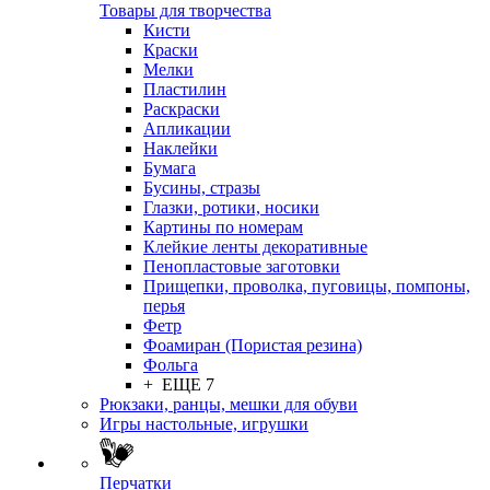
Товары для творчества
Кисти
Краски
Мелки
Пластилин
Раскраски
Апликации
Наклейки
Бумага
Бусины, стразы
Глазки, ротики, носики
Картины по номерам
Клейкие ленты декоративные
Пенопластовые заготовки
Прищепки, проволка, пуговицы, помпоны,
перья
Фетр
Фоамиран (Пористая резина)
Фольга
+ ЕЩЕ 7
Рюкзаки, ранцы, мешки для обуви
Игры настольные, игрушки
Перчатки