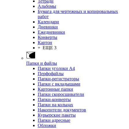
Тетради
Альбомы
Бумага для чертежных и копировальных
работ
Календари
Дневники
Ежедневники
Конверты
Картон
+ ЕЩЕ 3
Папки и файлы
Папки уголоки А4
Перфофайлы
Папки-регистраторы
Папки с вкладышами
Картонные папки
Папки скоросшиватели
Папки-конверты
Папки на кольцах
Накопители документов
Курьерские пакеты
Папки адресные
Обложки