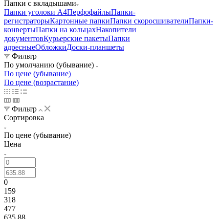
Папки с вкладышами
Папки уголоки А4
Перфофайлы
Папки-
регистраторы
Картонные папки
Папки скоросшиватели
Папки-
конверты
Папки на кольцах
Накопители
документов
Курьерские пакеты
Папки
адресные
Обложки
Доски-планшеты
Фильтр
По умолчанию (убывание)
По цене (убывание)
По цене (возрастание)
Фильтр
Сортировка
По цене (убывание)
Цена
0
159
318
477
635.88