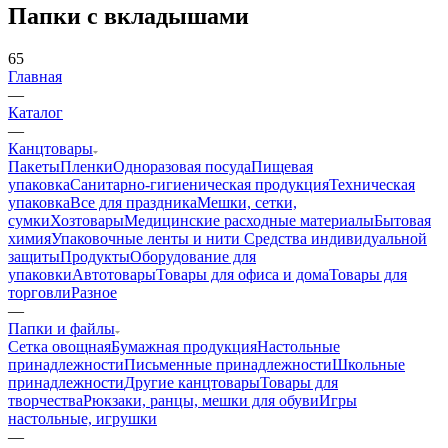
Папки с вкладышами
65
Главная
—
Каталог
—
Канцтовары
Пакеты
Пленки
Одноразовая посуда
Пищевая
упаковка
Санитарно-гигиеническая продукция
Техническая
упаковка
Все для праздника
Мешки, сетки,
сумки
Хозтовары
Медицинские расходные материалы
Бытовая
химия
Упаковочные ленты и нити
Средства индивидуальной
защиты
Продукты
Оборудование для
упаковки
Автотовары
Товары для офиса и дома
Товары для
торговли
Разное
—
Папки и файлы
Сетка овощная
Бумажная продукция
Настольные
принадлежности
Письменные принадлежности
Школьные
принадлежности
Другие канцтовары
Товары для
творчества
Рюкзаки, ранцы, мешки для обуви
Игры
настольные, игрушки
—