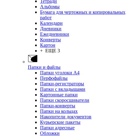
Тетради
Альбомы
Бумага для чертежных и копировальных
работ
Календари
Дневники
Ежедневники
Конверты
Картон
+ ЕЩЕ 3
Папки и файлы
Папки уголоки А4
Перфофайлы
Папки-регистраторы
Папки с вкладышами
Картонные папки
Папки скоросшиватели
Папки-конверты
Папки на кольцах
Накопители документов
Курьерские пакеты
Папки адресные
Обложки