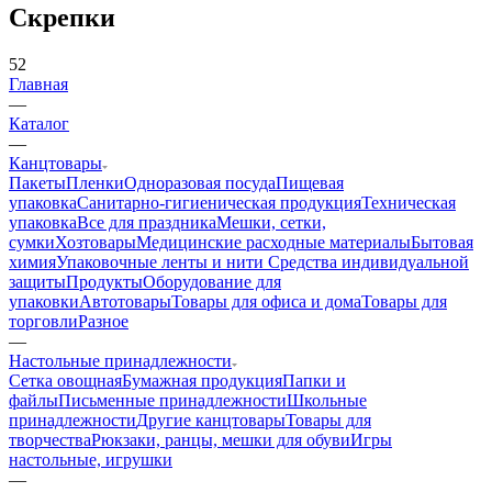
Скрепки
52
Главная
—
Каталог
—
Канцтовары
Пакеты
Пленки
Одноразовая посуда
Пищевая
упаковка
Санитарно-гигиеническая продукция
Техническая
упаковка
Все для праздника
Мешки, сетки,
сумки
Хозтовары
Медицинские расходные материалы
Бытовая
химия
Упаковочные ленты и нити
Средства индивидуальной
защиты
Продукты
Оборудование для
упаковки
Автотовары
Товары для офиса и дома
Товары для
торговли
Разное
—
Настольные принадлежности
Сетка овощная
Бумажная продукция
Папки и
файлы
Письменные принадлежности
Школьные
принадлежности
Другие канцтовары
Товары для
творчества
Рюкзаки, ранцы, мешки для обуви
Игры
настольные, игрушки
—