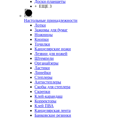
Доски-планшеты
+ ЕЩЕ 3
Настольные принадлежности
Лотки
Зажимы для бумаг
Ножницы
Кнопки
Точилки
Канцелярские ножи
Лезвии для ножей
Штемпели
Органайзеры
Ластики
Линейки
Степлеры
Антистеплеры
Скобы для степлера
Скрепки
Клей-карандаш
Корректоры
Клей ПВА
Канцелярская лента
Банковские резинки