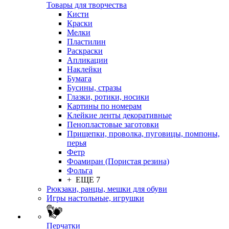
Товары для творчества
Кисти
Краски
Мелки
Пластилин
Раскраски
Апликации
Наклейки
Бумага
Бусины, стразы
Глазки, ротики, носики
Картины по номерам
Клейкие ленты декоративные
Пенопластовые заготовки
Прищепки, проволка, пуговицы, помпоны,
перья
Фетр
Фоамиран (Пористая резина)
Фольга
+ ЕЩЕ 7
Рюкзаки, ранцы, мешки для обуви
Игры настольные, игрушки
Перчатки