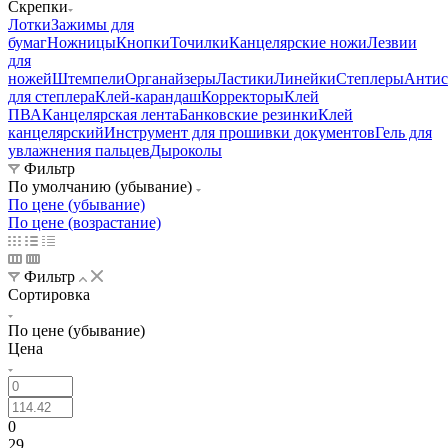
Скрепки
Лотки
Зажимы для
бумаг
Ножницы
Кнопки
Точилки
Канцелярские ножи
Лезвии
для
ножей
Штемпели
Органайзеры
Ластики
Линейки
Степлеры
Антис
для степлера
Клей-карандаш
Корректоры
Клей
ПВА
Канцелярская лента
Банковские резинки
Клей
канцелярский
Инструмент для прошивки документов
Гель для
увлажнения пальцев
Дыроколы
Фильтр
По умолчанию (убывание)
По цене (убывание)
По цене (возрастание)
Фильтр
Сортировка
По цене (убывание)
Цена
0
29