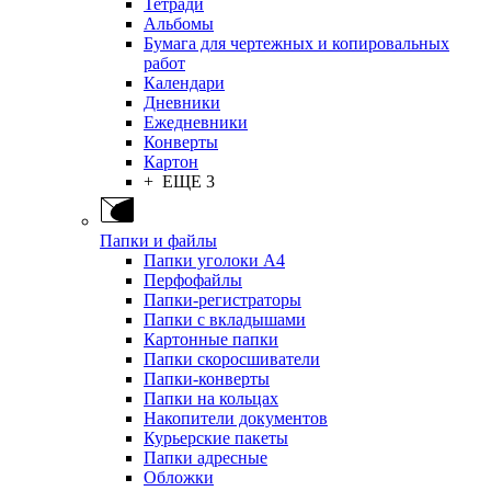
Тетради
Альбомы
Бумага для чертежных и копировальных
работ
Календари
Дневники
Ежедневники
Конверты
Картон
+ ЕЩЕ 3
Папки и файлы
Папки уголоки А4
Перфофайлы
Папки-регистраторы
Папки с вкладышами
Картонные папки
Папки скоросшиватели
Папки-конверты
Папки на кольцах
Накопители документов
Курьерские пакеты
Папки адресные
Обложки