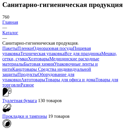
Санитарно-гигиеническая продукция
760
Главная
—
Каталог
—
Санитарно-гигиеническая продукция
Пакеты
Пленки
Одноразовая посуда
Пищевая
упаковка
Техническая упаковка
Все для праздника
Мешки,
сетки, сумки
Хозтовары
Медицинские расходные
материалы
Бытовая химия
Упаковочные ленты и
нити
Канцтовары
Средства индивидуальной
защиты
Продукты
Оборудование для
упаковки
Автотовары
Товары для офиса и дома
Товары для
торговли
Разное
Туалетная бумага
130 товаров
Прокладки и тампоны
19 товаров