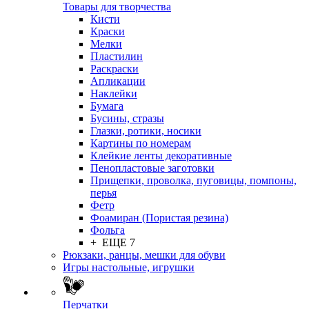
Товары для творчества
Кисти
Краски
Мелки
Пластилин
Раскраски
Апликации
Наклейки
Бумага
Бусины, стразы
Глазки, ротики, носики
Картины по номерам
Клейкие ленты декоративные
Пенопластовые заготовки
Прищепки, проволка, пуговицы, помпоны,
перья
Фетр
Фоамиран (Пористая резина)
Фольга
+ ЕЩЕ 7
Рюкзаки, ранцы, мешки для обуви
Игры настольные, игрушки
Перчатки