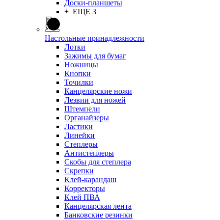
Доски-планшеты
+ ЕЩЕ 3
Настольные принадлежности
Лотки
Зажимы для бумаг
Ножницы
Кнопки
Точилки
Канцелярские ножи
Лезвии для ножей
Штемпели
Органайзеры
Ластики
Линейки
Степлеры
Антистеплеры
Скобы для степлера
Скрепки
Клей-карандаш
Корректоры
Клей ПВА
Канцелярская лента
Банковские резинки