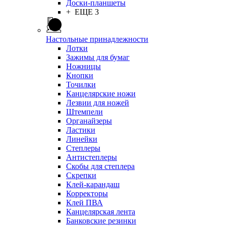
Доски-планшеты
+ ЕЩЕ 3
Настольные принадлежности
Лотки
Зажимы для бумаг
Ножницы
Кнопки
Точилки
Канцелярские ножи
Лезвии для ножей
Штемпели
Органайзеры
Ластики
Линейки
Степлеры
Антистеплеры
Скобы для степлера
Скрепки
Клей-карандаш
Корректоры
Клей ПВА
Канцелярская лента
Банковские резинки