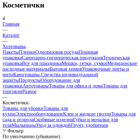
Косметички
4
Главная
—
Каталог
—
Хозтовары
Пакеты
Пленки
Одноразовая посуда
Пищевая
упаковка
Санитарно-гигиеническая продукция
Техническая
упаковка
Все для праздника
Мешки, сетки, сумки
Медицинские
расходные материалы
Бытовая химия
Упаковочные ленты и
нити
Канцтовары
Средства индивидуальной
защиты
Продукты
Оборудование для
упаковки
Автотовары
Товары для офиса и дома
Товары для
торговли
Разное
—
Косметички
Товары для уборки
Товары для
кухни
Электрооборудование
Клеи и жидкие гвозди
Товары для
сада и огорода
Скобяные изделия
Губки и мочалки для
тела
Мыльницы
Уход за одеждой
Грунт, удобрения
Фильтр
По умолчанию (убывание)