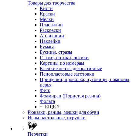
Товары для творчества
Кисти
Краски
Мелки
Пластилин
Раскраски
Апликации
Наклейки
Бумага
Бусины, стразы
Глазки, ротики, носики
Картины по номерам
Клейкие ленты декоративные
Пенопластовые заготовки
Прищепки, проволка, пуговицы, помпоны,
перья
Фетр
Фоамиран (Пористая резина)
Фольга
+ ЕЩЕ 7
Рюкзаки, ранцы, мешки для обуви
Игры настольные, игрушки
Перчатки