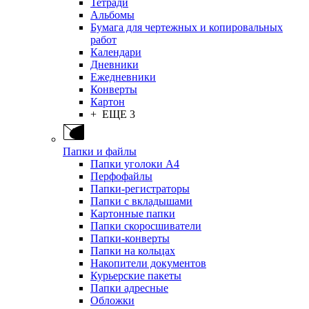
Тетради
Альбомы
Бумага для чертежных и копировальных
работ
Календари
Дневники
Ежедневники
Конверты
Картон
+ ЕЩЕ 3
Папки и файлы
Папки уголоки А4
Перфофайлы
Папки-регистраторы
Папки с вкладышами
Картонные папки
Папки скоросшиватели
Папки-конверты
Папки на кольцах
Накопители документов
Курьерские пакеты
Папки адресные
Обложки