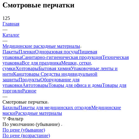
Смотровые перчатки
125
Главная
—
Каталог
—
Медицинские расходные материалы
Пакеты
Пленки
Одноразовая посуда
Пищевая
упаковка
Санитарно-гигиеническая продукция
Техническая
упаковка
Все для праздника
Мешки, сетки,
сумки
Хозтовары
Бытовая химия
Упаковочные ленты и
нити
Канцтовары
Средства индивидуальной
защиты
Продукты
Оборудование для
упаковки
Автотовары
Товары для офиса и дома
Товары для
торговли
Разное
—
Смотровые перчатки
Бахилы
Пакеты для медицинских отходов
Медицинские
маски
Расходные материалы
Фильтр
По умолчанию (убывание)
По цене (убывание)
По цене (возрастание)