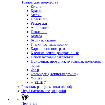
Товары для творчества
Кисти
Краски
Мелки
Пластилин
Раскраски
Апликации
Наклейки
Бумага
Бусины, стразы
Глазки, ротики, носики
Картины по номерам
Клейкие ленты декоративные
Пенопластовые заготовки
Прищепки, проволка, пуговицы, помпоны,
перья
Фетр
Фоамиран (Пористая резина)
Фольга
+ ЕЩЕ 7
Рюкзаки, ранцы, мешки для обуви
Игры настольные, игрушки
Перчатки