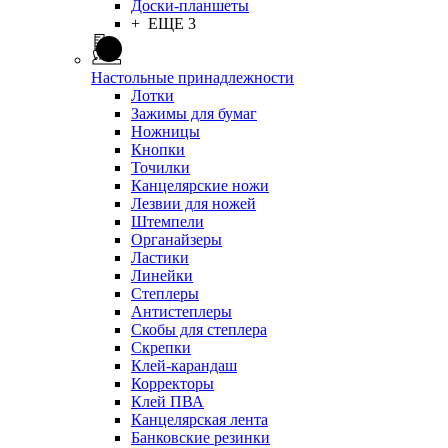
Доски-планшеты
+ ЕЩЕ 3
Настольные принадлежности
Лотки
Зажимы для бумаг
Ножницы
Кнопки
Точилки
Канцелярские ножи
Лезвии для ножей
Штемпели
Органайзеры
Ластики
Линейки
Степлеры
Антистеплеры
Скобы для степлера
Скрепки
Клей-карандаш
Корректоры
Клей ПВА
Канцелярская лента
Банковские резинки