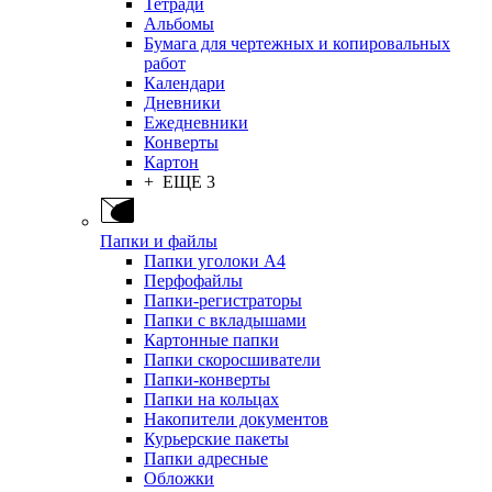
Тетради
Альбомы
Бумага для чертежных и копировальных
работ
Календари
Дневники
Ежедневники
Конверты
Картон
+ ЕЩЕ 3
Папки и файлы
Папки уголоки А4
Перфофайлы
Папки-регистраторы
Папки с вкладышами
Картонные папки
Папки скоросшиватели
Папки-конверты
Папки на кольцах
Накопители документов
Курьерские пакеты
Папки адресные
Обложки