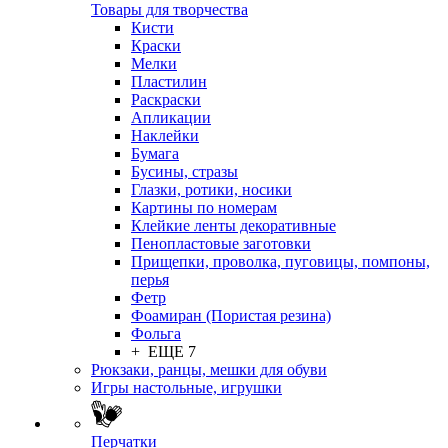
Товары для творчества
Кисти
Краски
Мелки
Пластилин
Раскраски
Апликации
Наклейки
Бумага
Бусины, стразы
Глазки, ротики, носики
Картины по номерам
Клейкие ленты декоративные
Пенопластовые заготовки
Прищепки, проволка, пуговицы, помпоны,
перья
Фетр
Фоамиран (Пористая резина)
Фольга
+ ЕЩЕ 7
Рюкзаки, ранцы, мешки для обуви
Игры настольные, игрушки
Перчатки