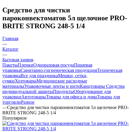
Средство для чистки
пароконвектоматов 5л щелочное PRO-
BRITE STRONG 248-5 1/4
Главная
—
Каталог
—
Бытовая химия
Пакеты
Пленки
Одноразовая посуда
Пищевая
упаковка
Санитарно-гигиеническая продукция
Техническая
упаковка
Все для праздника
Мешки, сетки,
сумки
Хозтовары
Медицинские расходные
материалы
Упаковочные ленты и нити
Канцтовары
Средства
индивидуальной защиты
Продукты
Оборудование для
упаковки
Автотовары
Товары для офиса и дома
Товары для
торговли
Разное
—
Средство для чистки пароконвектоматов 5л щелочное PRO-
BRITE STRONG 248-5 1/4
Популярное