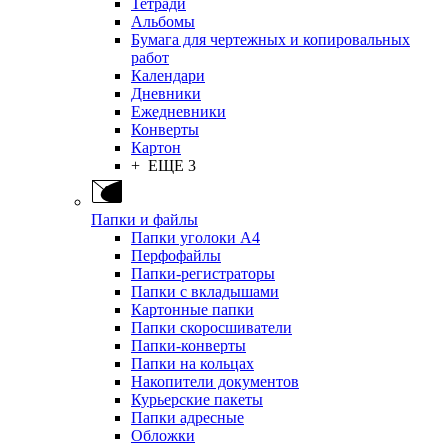
Тетради
Альбомы
Бумага для чертежных и копировальных
работ
Календари
Дневники
Ежедневники
Конверты
Картон
+ ЕЩЕ 3
Папки и файлы
Папки уголоки А4
Перфофайлы
Папки-регистраторы
Папки с вкладышами
Картонные папки
Папки скоросшиватели
Папки-конверты
Папки на кольцах
Накопители документов
Курьерские пакеты
Папки адресные
Обложки