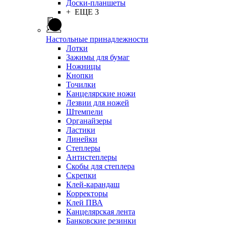
Доски-планшеты
+ ЕЩЕ 3
Настольные принадлежности
Лотки
Зажимы для бумаг
Ножницы
Кнопки
Точилки
Канцелярские ножи
Лезвии для ножей
Штемпели
Органайзеры
Ластики
Линейки
Степлеры
Антистеплеры
Скобы для степлера
Скрепки
Клей-карандаш
Корректоры
Клей ПВА
Канцелярская лента
Банковские резинки