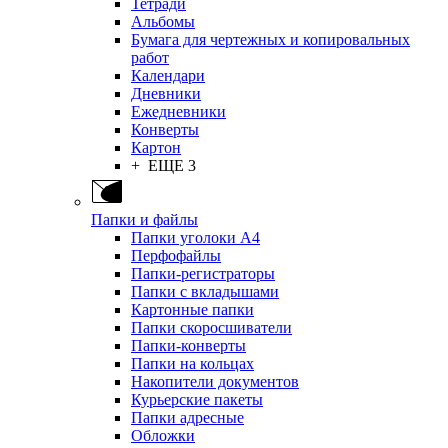
Тетради
Альбомы
Бумага для чертежных и копировальных
работ
Календари
Дневники
Ежедневники
Конверты
Картон
+ ЕЩЕ 3
Папки и файлы
Папки уголоки А4
Перфофайлы
Папки-регистраторы
Папки с вкладышами
Картонные папки
Папки скоросшиватели
Папки-конверты
Папки на кольцах
Накопители документов
Курьерские пакеты
Папки адресные
Обложки