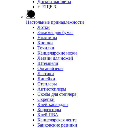
Доски-планшеты
+ ЕЩЕ 3
Настольные принадлежности
Лотки
Зажимы для бумаг
Ножницы
Кнопки
Точилки
Канцелярские ножи
Лезвии для ножей
Штемпели
Органайзеры
Ластики
Линейки
Степлеры
Антистеплеры
Скобы для степлера
Скрепки
Клей-карандаш
Корректоры
Клей ПВА
Канцелярская лента
Банковские резинки