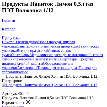
Продукты Напиток Лимон 0,5л газ
ПЭТ Волжанка 1/12
Главная
—
Каталог
—
Продукты
Пакеты
Пленки
Одноразовая посуда
Пищевая
упаковка
Санитарно-гигиеническая продукция
Техническая
упаковка
Все для праздника
Мешки, сетки,
сумки
Хозтовары
Медицинские расходные материалы
Бытовая
химия
Упаковочные ленты и нити
Канцтовары
Средства
индивидуальной защиты
Оборудование для
упаковки
Автотовары
Товары для офиса и дома
Товары для
торговли
Разное
—
Продукты Напиток Лимон 0,5л газ ПЭТ Волжанка 1/12
Популярное
Артикул:
462440
Продукты Напиток Лимон 0,5л газ ПЭТ Волжанка 1/12
Варианты цен
Подробности