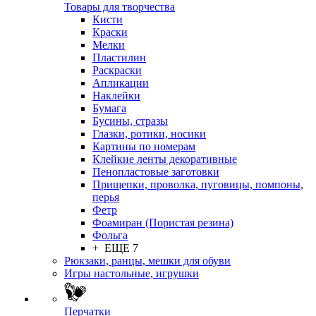
Товары для творчества
Кисти
Краски
Мелки
Пластилин
Раскраски
Апликации
Наклейки
Бумага
Бусины, стразы
Глазки, ротики, носики
Картины по номерам
Клейкие ленты декоративные
Пенопластовые заготовки
Прищепки, проволка, пуговицы, помпоны,
перья
Фетр
Фоамиран (Пористая резина)
Фольга
+ ЕЩЕ 7
Рюкзаки, ранцы, мешки для обуви
Игры настольные, игрушки
Перчатки