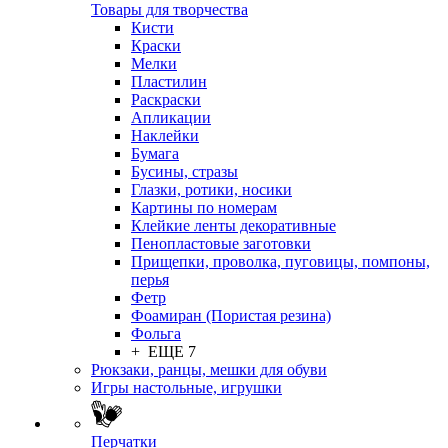
Товары для творчества
Кисти
Краски
Мелки
Пластилин
Раскраски
Апликации
Наклейки
Бумага
Бусины, стразы
Глазки, ротики, носики
Картины по номерам
Клейкие ленты декоративные
Пенопластовые заготовки
Прищепки, проволка, пуговицы, помпоны,
перья
Фетр
Фоамиран (Пористая резина)
Фольга
+ ЕЩЕ 7
Рюкзаки, ранцы, мешки для обуви
Игры настольные, игрушки
Перчатки