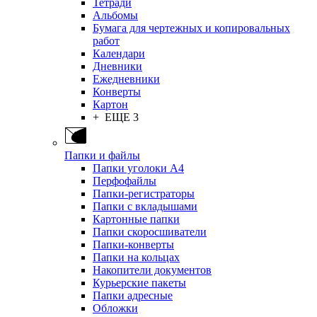
Тетради
Альбомы
Бумага для чертежных и копировальных
работ
Календари
Дневники
Ежедневники
Конверты
Картон
+ ЕЩЕ 3
Папки и файлы
Папки уголоки А4
Перфофайлы
Папки-регистраторы
Папки с вкладышами
Картонные папки
Папки скоросшиватели
Папки-конверты
Папки на кольцах
Накопители документов
Курьерские пакеты
Папки адресные
Обложки