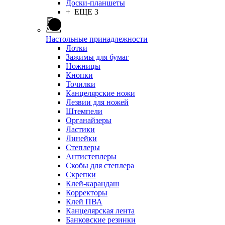
Доски-планшеты
+ ЕЩЕ 3
Настольные принадлежности
Лотки
Зажимы для бумаг
Ножницы
Кнопки
Точилки
Канцелярские ножи
Лезвии для ножей
Штемпели
Органайзеры
Ластики
Линейки
Степлеры
Антистеплеры
Скобы для степлера
Скрепки
Клей-карандаш
Корректоры
Клей ПВА
Канцелярская лента
Банковские резинки