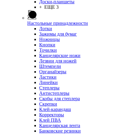
Доски-планшеты
+ ЕЩЕ 3
Настольные принадлежности
Лотки
Зажимы для бумаг
Ножницы
Кнопки
Точилки
Канцелярские ножи
Лезвии для ножей
Штемпели
Органайзеры
Ластики
Линейки
Степлеры
Антистеплеры
Скобы для степлера
Скрепки
Клей-карандаш
Корректоры
Клей ПВА
Канцелярская лента
Банковские резинки