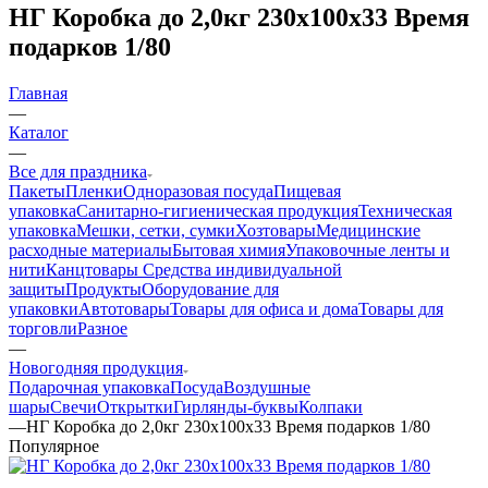
НГ Коробка до 2,0кг 230х100х33 Время
подарков 1/80
Главная
—
Каталог
—
Все для праздника
Пакеты
Пленки
Одноразовая посуда
Пищевая
упаковка
Санитарно-гигиеническая продукция
Техническая
упаковка
Мешки, сетки, сумки
Хозтовары
Медицинские
расходные материалы
Бытовая химия
Упаковочные ленты и
нити
Канцтовары
Средства индивидуальной
защиты
Продукты
Оборудование для
упаковки
Автотовары
Товары для офиса и дома
Товары для
торговли
Разное
—
Новогодняя продукция
Подарочная упаковка
Посуда
Воздушные
шары
Свечи
Открытки
Гирлянды-буквы
Колпаки
—
НГ Коробка до 2,0кг 230х100х33 Время подарков 1/80
Популярное