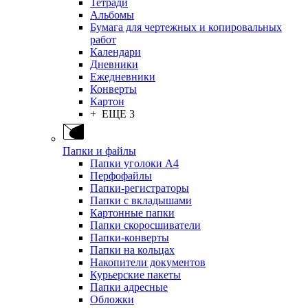
Тетради
Альбомы
Бумага для чертежных и копировальных
работ
Календари
Дневники
Ежедневники
Конверты
Картон
+ ЕЩЕ 3
Папки и файлы
Папки уголоки А4
Перфофайлы
Папки-регистраторы
Папки с вкладышами
Картонные папки
Папки скоросшиватели
Папки-конверты
Папки на кольцах
Накопители документов
Курьерские пакеты
Папки адресные
Обложки