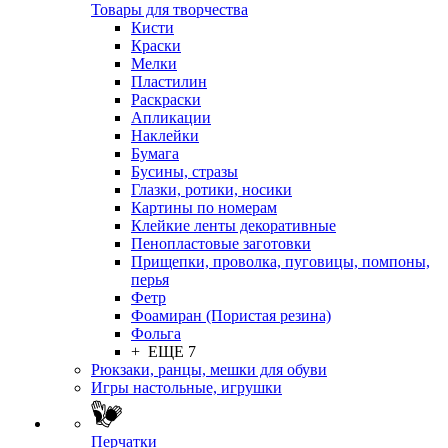
Товары для творчества
Кисти
Краски
Мелки
Пластилин
Раскраски
Апликации
Наклейки
Бумага
Бусины, стразы
Глазки, ротики, носики
Картины по номерам
Клейкие ленты декоративные
Пенопластовые заготовки
Прищепки, проволка, пуговицы, помпоны,
перья
Фетр
Фоамиран (Пористая резина)
Фольга
+ ЕЩЕ 7
Рюкзаки, ранцы, мешки для обуви
Игры настольные, игрушки
Перчатки