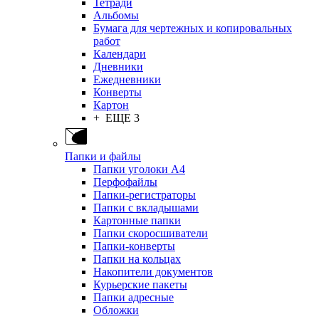
Тетради
Альбомы
Бумага для чертежных и копировальных
работ
Календари
Дневники
Ежедневники
Конверты
Картон
+ ЕЩЕ 3
Папки и файлы
Папки уголоки А4
Перфофайлы
Папки-регистраторы
Папки с вкладышами
Картонные папки
Папки скоросшиватели
Папки-конверты
Папки на кольцах
Накопители документов
Курьерские пакеты
Папки адресные
Обложки