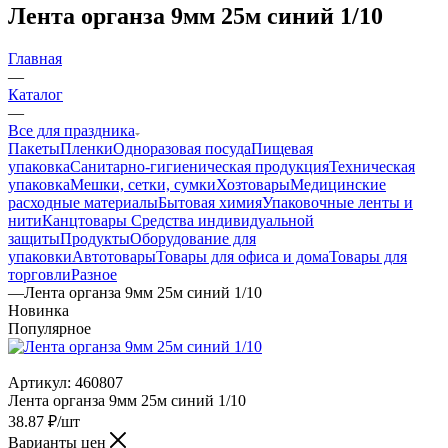
Лента органза 9мм 25м синий 1/10
Главная
—
Каталог
—
Все для праздника
Пакеты
Пленки
Одноразовая посуда
Пищевая
упаковка
Санитарно-гигиеническая продукция
Техническая
упаковка
Мешки, сетки, сумки
Хозтовары
Медицинские
расходные материалы
Бытовая химия
Упаковочные ленты и
нити
Канцтовары
Средства индивидуальной
защиты
Продукты
Оборудование для
упаковки
Автотовары
Товары для офиса и дома
Товары для
торговли
Разное
—
Лента органза 9мм 25м синий 1/10
Новинка
Популярное
Артикул:
460807
Лента органза 9мм 25м синий 1/10
38.87
₽
/шт
Варианты цен