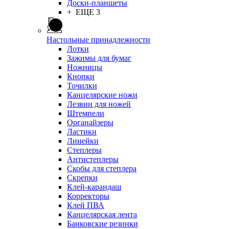
Доски-планшеты
+ ЕЩЕ 3
Настольные принадлежности
Лотки
Зажимы для бумаг
Ножницы
Кнопки
Точилки
Канцелярские ножи
Лезвии для ножей
Штемпели
Органайзеры
Ластики
Линейки
Степлеры
Антистеплеры
Скобы для степлера
Скрепки
Клей-карандаш
Корректоры
Клей ПВА
Канцелярская лента
Банковские резинки