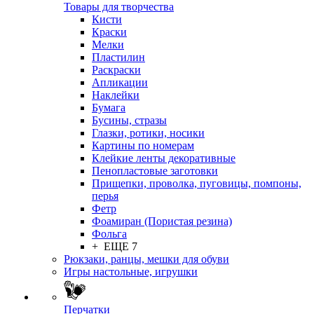
Товары для творчества
Кисти
Краски
Мелки
Пластилин
Раскраски
Апликации
Наклейки
Бумага
Бусины, стразы
Глазки, ротики, носики
Картины по номерам
Клейкие ленты декоративные
Пенопластовые заготовки
Прищепки, проволка, пуговицы, помпоны,
перья
Фетр
Фоамиран (Пористая резина)
Фольга
+ ЕЩЕ 7
Рюкзаки, ранцы, мешки для обуви
Игры настольные, игрушки
Перчатки