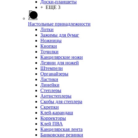
Доски-планшеты
+ ЕЩЕ 3
Настольные принадлежности
Лотки
Зажимы для бумаг
Ножницы
Кнопки
Точилки
Канцелярские ножи
Лезвии для ножей
Штемпели
Органайзеры
Ластики
Линейки
Степлеры
Антистеплеры
Скобы для степлера
Скрепки
Клей-карандаш
Корректоры
Клей ПВА
Канцелярская лента
Банковские резинки