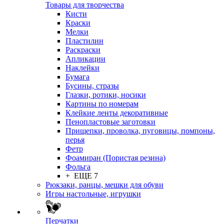
Товары для творчества
Кисти
Краски
Мелки
Пластилин
Раскраски
Апликации
Наклейки
Бумага
Бусины, стразы
Глазки, ротики, носики
Картины по номерам
Клейкие ленты декоративные
Пенопластовые заготовки
Прищепки, проволка, пуговицы, помпоны,
перья
Фетр
Фоамиран (Пористая резина)
Фольга
+ ЕЩЕ 7
Рюкзаки, ранцы, мешки для обуви
Игры настольные, игрушки
Перчатки