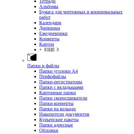
Тетради
Альбомы
Бумага для чертежных и копировальных
работ
Календари
Дневники
Ежедневники
Конверты
Картон
+ ЕЩЕ 3
Папки и файлы
Папки уголоки А4
Перфофайлы
Папки-регистраторы
Папки с вкладышами
Картонные папки
Папки скоросшиватели
Папки-конверты
Папки на кольцах
Накопители документов
Курьерские пакеты
Папки адресные
Обложки