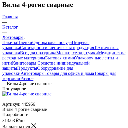
Вилы 4-рогие сварные
Главная
—
Каталог
—
Хозтовары
Пакеты
Пленки
Одноразовая посуда
Пищевая
упаковка
Санитарно-гигиеническая продукция
Техническая
упаковка
Все для праздника
Мешки, сетки, сумки
Медицинские
расходные материалы
Бытовая химия
Упаковочные ленты и
нити
Канцтовары
Средства индивидуальной
защиты
Продукты
Оборудование для
упаковки
Автотовары
Товары для офиса и дома
Товары для
торговли
Разное
—
Вилы 4-рогие сварные
Популярное
Артикул:
445956
Вилы 4-рогие сварные
Подробности
313.63
₽
/шт
Варианты цен