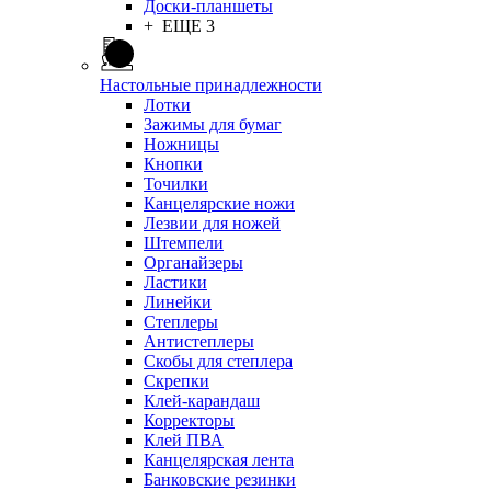
Доски-планшеты
+ ЕЩЕ 3
Настольные принадлежности
Лотки
Зажимы для бумаг
Ножницы
Кнопки
Точилки
Канцелярские ножи
Лезвии для ножей
Штемпели
Органайзеры
Ластики
Линейки
Степлеры
Антистеплеры
Скобы для степлера
Скрепки
Клей-карандаш
Корректоры
Клей ПВА
Канцелярская лента
Банковские резинки