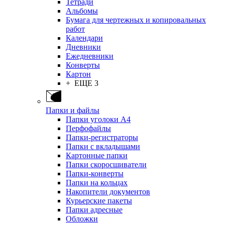
Тетради
Альбомы
Бумага для чертежных и копировальных
работ
Календари
Дневники
Ежедневники
Конверты
Картон
+ ЕЩЕ 3
Папки и файлы
Папки уголоки А4
Перфофайлы
Папки-регистраторы
Папки с вкладышами
Картонные папки
Папки скоросшиватели
Папки-конверты
Папки на кольцах
Накопители документов
Курьерские пакеты
Папки адресные
Обложки