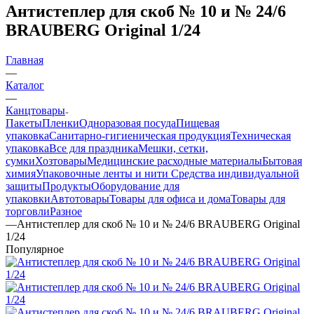
Антистеплер для скоб № 10 и № 24/6
BRAUBERG Original 1/24
Главная
—
Каталог
—
Канцтовары
Пакеты
Пленки
Одноразовая посуда
Пищевая
упаковка
Санитарно-гигиеническая продукция
Техническая
упаковка
Все для праздника
Мешки, сетки,
сумки
Хозтовары
Медицинские расходные материалы
Бытовая
химия
Упаковочные ленты и нити
Средства индивидуальной
защиты
Продукты
Оборудование для
упаковки
Автотовары
Товары для офиса и дома
Товары для
торговли
Разное
—
Антистеплер для скоб № 10 и № 24/6 BRAUBERG Original
1/24
Популярное