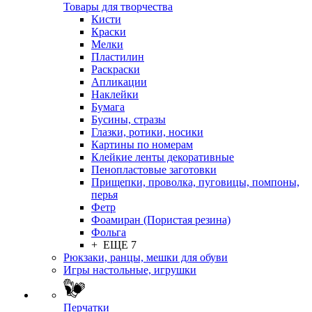
Товары для творчества
Кисти
Краски
Мелки
Пластилин
Раскраски
Апликации
Наклейки
Бумага
Бусины, стразы
Глазки, ротики, носики
Картины по номерам
Клейкие ленты декоративные
Пенопластовые заготовки
Прищепки, проволка, пуговицы, помпоны,
перья
Фетр
Фоамиран (Пористая резина)
Фольга
+ ЕЩЕ 7
Рюкзаки, ранцы, мешки для обуви
Игры настольные, игрушки
Перчатки