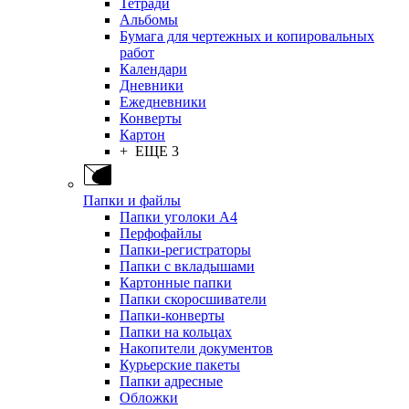
Тетради
Альбомы
Бумага для чертежных и копировальных
работ
Календари
Дневники
Ежедневники
Конверты
Картон
+ ЕЩЕ 3
Папки и файлы
Папки уголоки А4
Перфофайлы
Папки-регистраторы
Папки с вкладышами
Картонные папки
Папки скоросшиватели
Папки-конверты
Папки на кольцах
Накопители документов
Курьерские пакеты
Папки адресные
Обложки