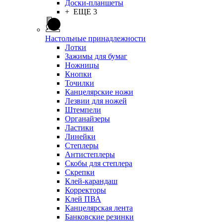
Доски-планшеты
+ ЕЩЕ 3
Настольные принадлежности
Лотки
Зажимы для бумаг
Ножницы
Кнопки
Точилки
Канцелярские ножи
Лезвии для ножей
Штемпели
Органайзеры
Ластики
Линейки
Степлеры
Антистеплеры
Скобы для степлера
Скрепки
Клей-карандаш
Корректоры
Клей ПВА
Канцелярская лента
Банковские резинки