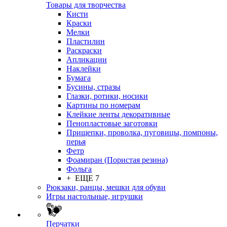
Товары для творчества
Кисти
Краски
Мелки
Пластилин
Раскраски
Апликации
Наклейки
Бумага
Бусины, стразы
Глазки, ротики, носики
Картины по номерам
Клейкие ленты декоративные
Пенопластовые заготовки
Прищепки, проволка, пуговицы, помпоны,
перья
Фетр
Фоамиран (Пористая резина)
Фольга
+ ЕЩЕ 7
Рюкзаки, ранцы, мешки для обуви
Игры настольные, игрушки
Перчатки